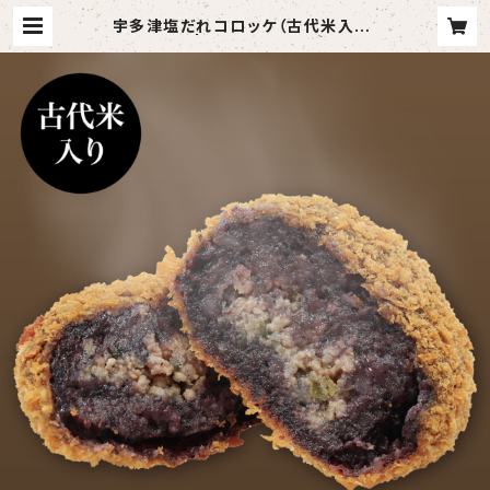
宇多津塩だれコロッケ（古代米入り）
【6個入り】 | 讃岐ご当地グルメ【コロ
家】