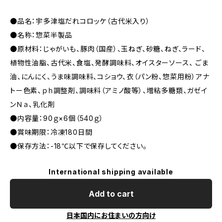
●品名：宇多津塩だれコロッケ（古代米入り）
●名称：惣菜半製品
●原材料：じゃがいも、豚肉（国産）、玉ねぎ、砂糖、ねぎ、ラード、
植物性油脂、古代米、食塩、発酵調味料、オイスターソース、 ごま
油、にんにく、うま味調味料、コショウ、衣（パン粉、惣菜用粉）アナ
トー色素、ｐｈ調整剤、調味料（アミノ酸等）、増粘多糖類、ガゼイ
ンＮａ、乳化剤
●内容量：90ｇ×6個（540ｇ）
●賞味期限：冷凍180日間
●保存方法：-18℃以下で保存してください。
International shipping available
Add to cart
日本国内にお住まいの方向け