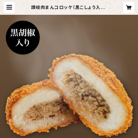
讃岐肉まんコロッケ（黒こしょう入り）
【6個入り】 | 讃岐ご当地グルメ【コロ
家】