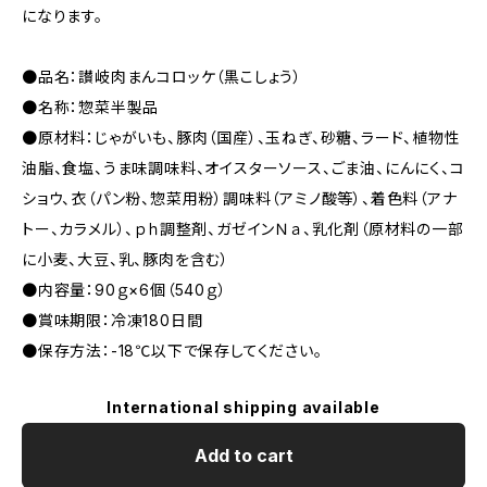
になります。
●品名：讃岐肉まんコロッケ（黒こしょう）
●名称：惣菜半製品
●原材料：じゃがいも、豚肉（国産）、玉ねぎ、砂糖、ラード、植物性
油脂、食塩、うま味調味料、オイスターソース、ごま油、にんにく、コ
ショウ、衣（パン粉、惣菜用粉）調味料（アミノ酸等）、着色料（アナ
トー、カラメル）、ｐｈ調整剤、ガゼインＮａ、乳化剤（原材料の一部
に小麦、大豆、乳、豚肉を含む）
●内容量：90ｇ×6個（540ｇ）
●賞味期限：冷凍180日間
●保存方法：-18℃以下で保存してください。
International shipping available
Add to cart